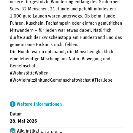
unsere tiergestützte Wanderung entlang des Gröberner
Sees. 32 Menschen, 21 Hunde und gefühlt mindestens
1.000 gute Launen waren unterwegs. Ob beim Hunde-
Führen, Kuscheln, Fachsimpeln oder einfach gemütlichen
Mitwandern – für jeden war etwas dabei. Natürlich
durfte auch der Zwischenstopp am Hundestrand und das
gemeinsame Picknick nicht fehlen.
Die Hunde waren entspannt, die Menschen glücklich …
eine lebendige Mischung aus Natur, Bewegung und
Gemeinschaft.
#WohnstätteWolfen
#WoVielfaltzähltundGemeinschaftwächst #Tierliebe
Weitere Informationen
Datum
28. Mai 2026
Alle Artikel
Diese Seite jetzt teilen