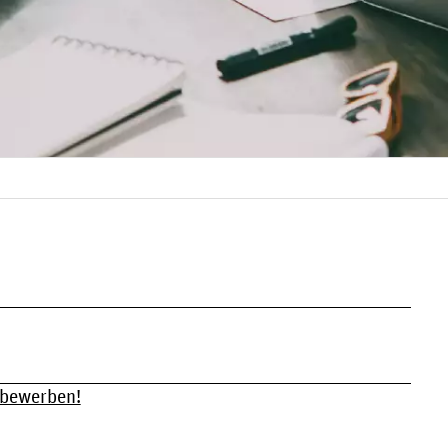
J
v bewerben!