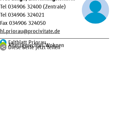
Tel 034906 32400 (Zentrale)
Tel 034906 324021
Fax 034906 324050
hl.priorau
procivitate.de
Faltblatt Priorau
Altersgerechtes Wohnen
Diese Seite jetzt teilen