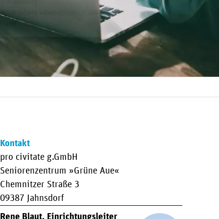
ermine
innwand
innwand
obs
obs
innwand
obs
ltersgerechtes Wohnen
innwand
obs
obs
innwand
Kontakt
pro civitate g.GmbH
Seniorenzentrum »Grüne Aue«
Chemnitzer Straße 3
09387 Jahnsdorf
Rene Blaut, Einrichtungsleiter