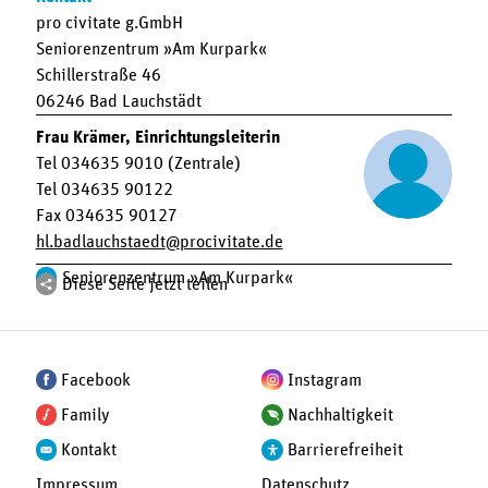
pro civitate g.GmbH
Seniorenzentrum »Am Kurpark«
Schillerstraße 46
06246 Bad Lauchstädt
Frau Krämer, Einrichtungsleiterin
Tel 034635 9010 (Zentrale)
Tel 034635 90122
Fax 034635 90127
hl.badlauchstaedt
procivitate.de
Seniorenzentrum »Am Kurpark«
Diese Seite jetzt teilen
Facebook
Instagram
Family
Nachhaltigkeit
Kontakt
Barrierefreiheit
Impressum
Datenschutz