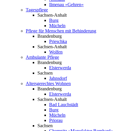
Ilmenau »Gehren«
Tagespflege
Sachsen-Anhalt
Burg
Mücheln
Pflege­ für Menschen mit Behinderung
Brandenburg
Prieschka
Sachsen-Anhalt
Wolfen
Ambulante Pflege
Brandenburg
Elsterwerda
Sachsen
Jahnsdorf
Altersgerechtes Wohnen
Brandenburg
Elsterwerda
Sachsen-Anhalt
Bad Lauchstädt
Burg
Mücheln
Priorau
Sachsen
Chemnitz »Manufaktur Bernhard«