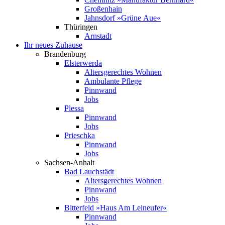
Großenhain
Jahnsdorf »Grüne Aue«
Thüringen
Arnstadt
Ihr neues Zuhause
Brandenburg
Elsterwerda
Altersgerechtes Wohnen
Ambulante Pflege
Pinnwand
Jobs
Plessa
Pinnwand
Jobs
Prieschka
Pinnwand
Jobs
Sachsen-Anhalt
Bad Lauchstädt
Altersgerechtes Wohnen
Pinnwand
Jobs
Bitterfeld »Haus Am Leineufer«
Pinnwand