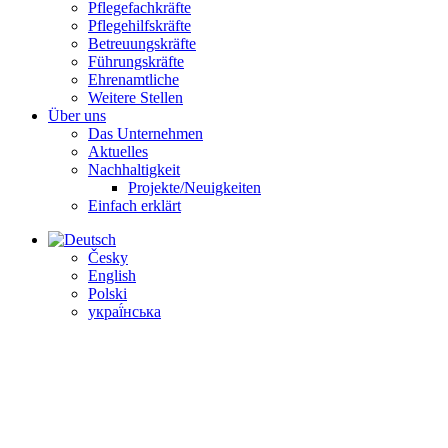
Pflegefachkräfte
Pflegehilfskräfte
Betreuungs­kräfte
Führungs­kräfte
Ehrenamtliche
Weitere Stellen
Über uns
Das Unternehmen
Aktuelles
Nachhaltigkeit
Projekte/Neuigkeiten
Einfach erklärt
Česky
English
Polski
украї́нська