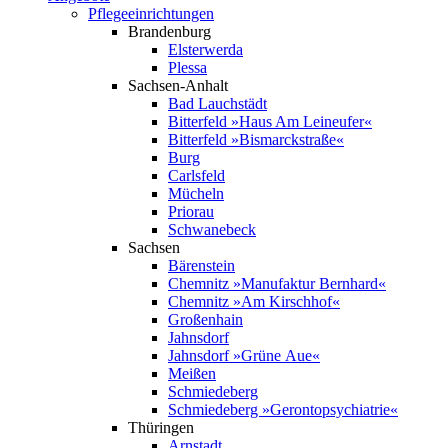
Pflege­einrichtungen
Brandenburg
Elsterwerda
Plessa
Sachsen-Anhalt
Bad Lauchstädt
Bitterfeld »Haus Am Leineufer«
Bitterfeld »Bismarck­straße«
Burg
Carlsfeld
Mücheln
Priorau
Schwanebeck
Sachsen
Bärenstein
Chemnitz »Manufaktur Bernhard«
Chemnitz »Am Kirschhof«
Großenhain
Jahnsdorf
Jahnsdorf »Grüne Aue«
Meißen
Schmiedeberg
Schmiedeberg »Geronto­psychiatrie«
Thüringen
Arnstadt