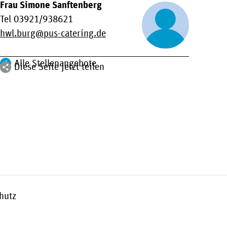
Frau Simone Sanftenberg
Tel 03921/938621
hwl.burg
pus-catering.de
Alle Stellenangebote
Diese Seite jetzt teilen
hutz