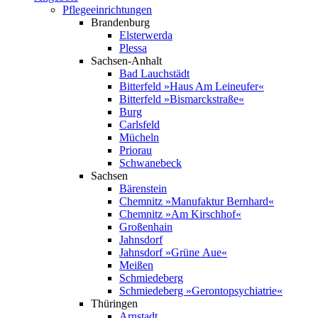
Pflege­einrichtungen
Brandenburg
Elsterwerda
Plessa
Sachsen-Anhalt
Bad Lauchstädt
Bitterfeld »Haus Am Leineufer«
Bitterfeld »Bismarck­straße«
Burg
Carlsfeld
Mücheln
Priorau
Schwanebeck
Sachsen
Bärenstein
Chemnitz »Manufaktur Bernhard«
Chemnitz »Am Kirschhof«
Großenhain
Jahnsdorf
Jahnsdorf »Grüne Aue«
Meißen
Schmiedeberg
Schmiedeberg »Geronto­psychiatrie«
Thüringen
Arnstadt