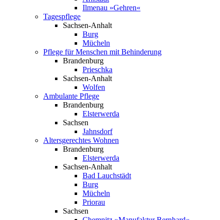
Ilmenau »Gehren«
Tagespflege
Sachsen-Anhalt
Burg
Mücheln
Pflege­ für Menschen mit Behinderung
Brandenburg
Prieschka
Sachsen-Anhalt
Wolfen
Ambulante Pflege
Brandenburg
Elsterwerda
Sachsen
Jahnsdorf
Altersgerechtes Wohnen
Brandenburg
Elsterwerda
Sachsen-Anhalt
Bad Lauchstädt
Burg
Mücheln
Priorau
Sachsen
Chemnitz »Manufaktur Bernhard«