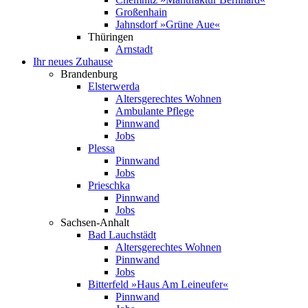
Großenhain
Jahnsdorf »Grüne Aue«
Thüringen
Arnstadt
Ihr neues Zuhause
Brandenburg
Elsterwerda
Altersgerechtes Wohnen
Ambulante Pflege
Pinnwand
Jobs
Plessa
Pinnwand
Jobs
Prieschka
Pinnwand
Jobs
Sachsen-Anhalt
Bad Lauchstädt
Altersgerechtes Wohnen
Pinnwand
Jobs
Bitterfeld »Haus Am Leineufer«
Pinnwand