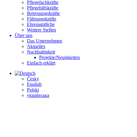
Pflegefachkräfte
Pflegehilfskräfte
Betreuungs­kräfte
Führungs­kräfte
Ehrenamtliche
Weitere Stellen
Über uns
Das Unternehmen
Aktuelles
Nachhaltigkeit
Projekte/Neuigkeiten
Einfach erklärt
Česky
English
Polski
украї́нська