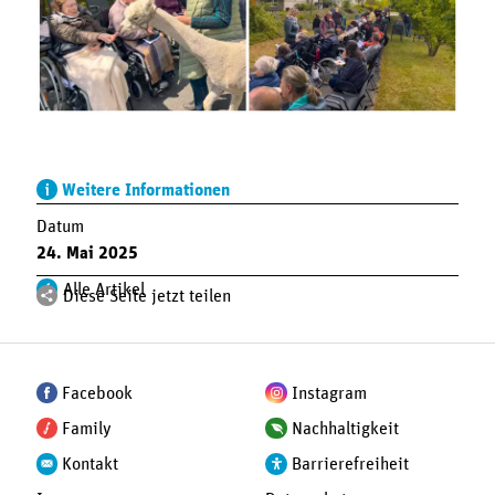
Weitere Informationen
Datum
24. Mai 2025
Alle Artikel
Diese Seite jetzt teilen
Facebook
Instagram
Family
Nachhaltigkeit
Kontakt
Barrierefreiheit