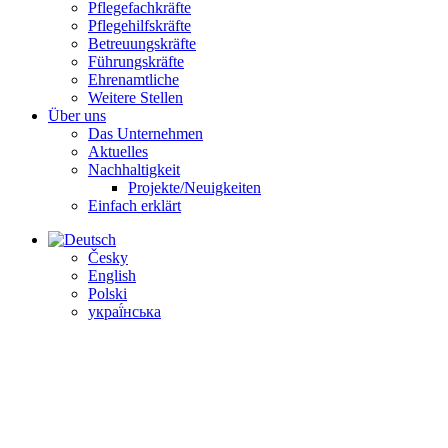
Pflegefachkräfte
Pflegehilfskräfte
Betreuungs­kräfte
Führungs­kräfte
Ehrenamtliche
Weitere Stellen
Über uns
Das Unternehmen
Aktuelles
Nachhaltigkeit
Projekte/Neuigkeiten
Einfach erklärt
Česky
English
Polski
украї́нська