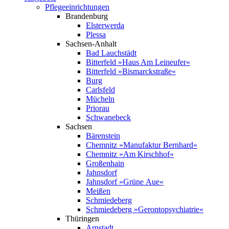
Pflege­einrichtungen
Brandenburg
Elsterwerda
Plessa
Sachsen-Anhalt
Bad Lauchstädt
Bitterfeld »Haus Am Leineufer«
Bitterfeld »Bismarck­straße«
Burg
Carlsfeld
Mücheln
Priorau
Schwanebeck
Sachsen
Bärenstein
Chemnitz »Manufaktur Bernhard«
Chemnitz »Am Kirschhof«
Großenhain
Jahnsdorf
Jahnsdorf »Grüne Aue«
Meißen
Schmiedeberg
Schmiedeberg »Geronto­psychiatrie«
Thüringen
Arnstadt