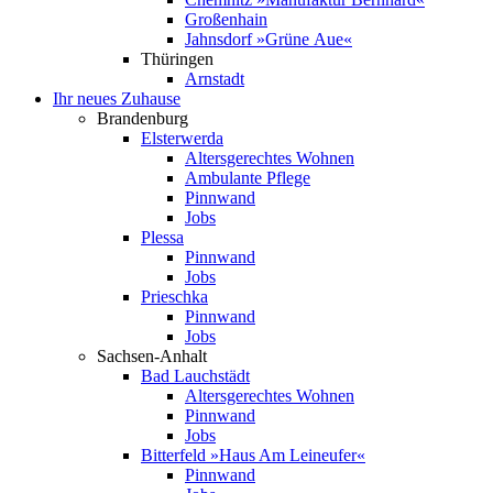
Großenhain
Jahnsdorf »Grüne Aue«
Thüringen
Arnstadt
Ihr neues Zuhause
Brandenburg
Elsterwerda
Altersgerechtes Wohnen
Ambulante Pflege
Pinnwand
Jobs
Plessa
Pinnwand
Jobs
Prieschka
Pinnwand
Jobs
Sachsen-Anhalt
Bad Lauchstädt
Altersgerechtes Wohnen
Pinnwand
Jobs
Bitterfeld »Haus Am Leineufer«
Pinnwand