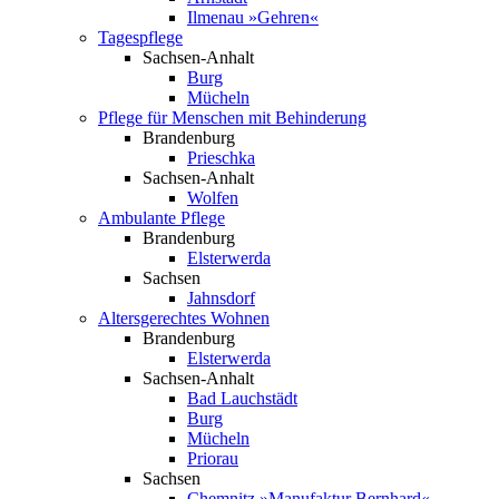
Ilmenau »Gehren«
Tagespflege
Sachsen-Anhalt
Burg
Mücheln
Pflege­ für Menschen mit Behinderung
Brandenburg
Prieschka
Sachsen-Anhalt
Wolfen
Ambulante Pflege
Brandenburg
Elsterwerda
Sachsen
Jahnsdorf
Altersgerechtes Wohnen
Brandenburg
Elsterwerda
Sachsen-Anhalt
Bad Lauchstädt
Burg
Mücheln
Priorau
Sachsen
Chemnitz »Manufaktur Bernhard«