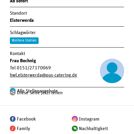
Ab sofort
Standort
Elsterwerda
Schlagwörter
Weitere Stellen
Kontakt
Frau Bochnig
Tel 0151/27170069
hwl.elsterwerda
pus-catering.de
Alle Stellenangebote
Diese Seite jetzt teilen
Facebook
Instagram
Family
Nachhaltigkeit