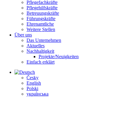
Pflegefachkräfte
Pflegehilfskräfte
Betreuungs­kräfte
Führungs­kräfte
Ehrenamtliche
Weitere Stellen
Über uns
Das Unternehmen
Aktuelles
Nachhaltigkeit
Projekte/Neuigkeiten
Einfach erklärt
Česky
English
Polski
украї́нська