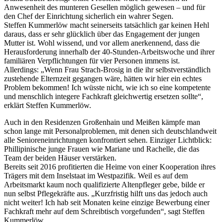
Anwesenheit des munteren Gesellen möglich gewesen – und für
den Chef der Einrichtung sicherlich ein wahrer Segen.
Steffen Kummerlöw macht seinerseits tatsächlich gar keinen Hehl
daraus, dass er sehr glücklich über das Engagement der jungen
Mutter ist. Wohl wissend, und vor allem anerkennend, dass die
Herausforderung innerhalb der 40-Stunden-Arbeitswoche und ihrer
familiären Verpflichtungen für vier Personen immens ist.
Allerdings: „Wenn Frau Strach-Brosig in die ihr selbstverständlich
zustehende Elternzeit gegangen wäre, hätten wir hier ein echtes
Problem bekommen! Ich wüsste nicht, wie ich so eine kompetente
und menschlich integere Fachkraft gleichwertig ersetzen sollte“,
erklärt Steffen Kummerlöw.
Auch in den Residenzen Großenhain und Meißen kämpfe man
schon lange mit Personalproblemen, mit denen sich deutschlandweit
alle Senioreneinrichtungen konfrontiert sehen. Einziger Lichtblick:
Phillipinische junge Frauen wie Mariane und Rachelle, die das
Team der beiden Häuser verstärken.
Bereits seit 2016 profitierten die Heime von einer Kooperation ihres
Trägers mit dem Inselstaat im Westpazifik. Weil es auf dem
Arbeitsmarkt kaum noch qualifizierte Altenpfleger gebe, bilde er
nun selbst Pflegekräfte aus. „Kurzfristig hilft uns das jedoch auch
nicht weiter! Ich hab seit Monaten keine einzige Bewerbung einer
Fachkraft mehr auf dem Schreibtisch vorgefunden“, sagt Steffen
Kummerlöw.