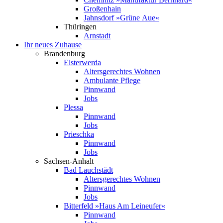
Großenhain
Jahnsdorf »Grüne Aue«
Thüringen
Arnstadt
Ihr neues Zuhause
Brandenburg
Elsterwerda
Altersgerechtes Wohnen
Ambulante Pflege
Pinnwand
Jobs
Plessa
Pinnwand
Jobs
Prieschka
Pinnwand
Jobs
Sachsen-Anhalt
Bad Lauchstädt
Altersgerechtes Wohnen
Pinnwand
Jobs
Bitterfeld »Haus Am Leineufer«
Pinnwand