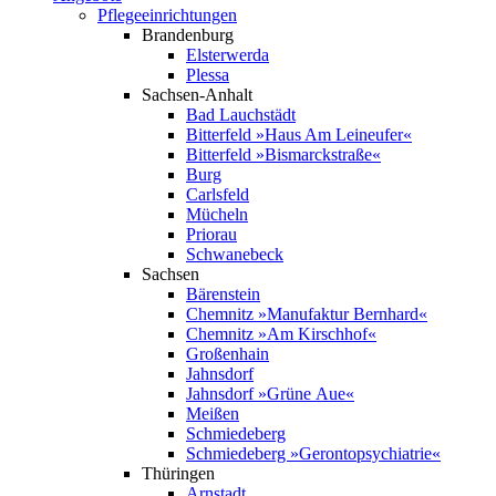
Pflege­einrichtungen
Brandenburg
Elsterwerda
Plessa
Sachsen-Anhalt
Bad Lauchstädt
Bitterfeld »Haus Am Leineufer«
Bitterfeld »Bismarck­straße«
Burg
Carlsfeld
Mücheln
Priorau
Schwanebeck
Sachsen
Bärenstein
Chemnitz »Manufaktur Bernhard«
Chemnitz »Am Kirschhof«
Großenhain
Jahnsdorf
Jahnsdorf »Grüne Aue«
Meißen
Schmiedeberg
Schmiedeberg »Geronto­psychiatrie«
Thüringen
Arnstadt