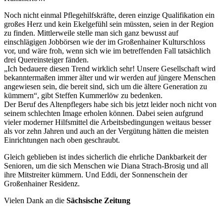
Noch nicht einmal Pflegehilfskräfte, deren einzige Qualifikation ein
großes Herz und kein Ekelgefühl sein müssten, seien in der Region
zu finden. Mittlerweile stelle man sich ganz bewusst auf
einschlägigen Jobbörsen wie der im Großenhainer Kulturschloss
vor, und wäre froh, wenn sich wie im betreffenden Fall tatsächlich
drei Quereinsteiger fänden.
„Ich bedauere diesen Trend wirklich sehr! Unsere Gesellschaft wird
bekanntermaßen immer älter und wir werden auf jüngere Menschen
angewiesen sein, die bereit sind, sich um die ältere Generation zu
kümmern“, gibt Steffen Kummerlöw zu bedenken.
Der Beruf des Altenpflegers habe sich bis jetzt leider noch nicht von
seinem schlechten Image erholen können. Dabei seien aufgrund
vieler moderner Hilfsmittel die Arbeitsbedingungen weitaus besser
als vor zehn Jahren und auch an der Vergütung hätten die meisten
Einrichtungen nach oben geschraubt.
Gleich geblieben ist indes sicherlich die ehrliche Dankbarkeit der
Senioren, um die sich Menschen wie Diana Strach-Brosig und all
ihre Mitstreiter kümmern. Und Eddi, der Sonnenschein der
Großenhainer Residenz.
Vielen Dank an die
Sächsische Zeitung