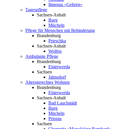
Ilmenau »Gehren«
Tagespflege
Sachsen-Anhalt
Burg
Mücheln
Pflege­ für Menschen mit Behinderung
Brandenburg
Prieschka
Sachsen-Anhalt
Wolfen
Ambulante Pflege
Brandenburg
Elsterwerda
Sachsen
Jahnsdorf
Altersgerechtes Wohnen
Brandenburg
Elsterwerda
Sachsen-Anhalt
Bad Lauchstädt
Burg
Mücheln
Priorau
Sachsen
Chemnitz »Manufaktur Bernhard«