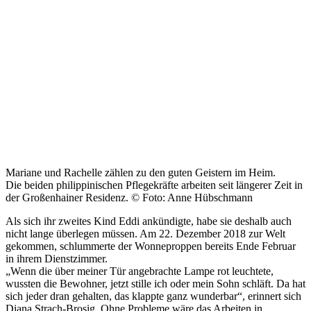
Mariane und Rachelle zählen zu den guten Geistern im Heim.
Die beiden philippinischen Pflegekräfte arbeiten seit längerer Zeit in
der Großenhainer Residenz. © Foto: Anne Hübschmann
Als sich ihr zweites Kind Eddi ankündigte, habe sie deshalb auch
nicht lange überlegen müssen. Am 22. Dezember 2018 zur Welt
gekommen, schlummerte der Wonneproppen bereits Ende Februar
in ihrem Dienstzimmer.
„Wenn die über meiner Tür angebrachte Lampe rot leuchtete,
wussten die Bewohner, jetzt stille ich oder mein Sohn schläft. Da hat
sich jeder dran gehalten, das klappte ganz wunderbar“, erinnert sich
Diana Strach-Brosig. Ohne Probleme wäre das Arbeiten in