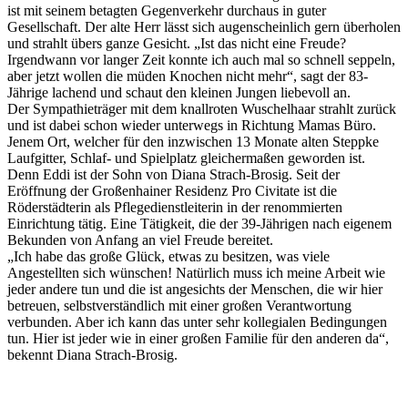
ist mit seinem betagten Gegenverkehr durchaus in guter
Gesellschaft. Der alte Herr lässt sich augenscheinlich gern überholen
und strahlt übers ganze Gesicht. „Ist das nicht eine Freude?
Irgendwann vor langer Zeit konnte ich auch mal so schnell seppeln,
aber jetzt wollen die müden Knochen nicht mehr“, sagt der 83-
Jährige lachend und schaut den kleinen Jungen liebevoll an.
Der Sympathieträger mit dem knallroten Wuschelhaar strahlt zurück
und ist dabei schon wieder unterwegs in Richtung Mamas Büro.
Jenem Ort, welcher für den inzwischen 13 Monate alten Steppke
Laufgitter, Schlaf- und Spielplatz gleichermaßen geworden ist.
Denn Eddi ist der Sohn von Diana Strach-Brosig. Seit der
Eröffnung der Großenhainer Residenz Pro Civitate ist die
Röderstädterin als Pflegedienstleiterin in der renommierten
Einrichtung tätig. Eine Tätigkeit, die der 39-Jährigen nach eigenem
Bekunden von Anfang an viel Freude bereitet.
„Ich habe das große Glück, etwas zu besitzen, was viele
Angestellten sich wünschen! Natürlich muss ich meine Arbeit wie
jeder andere tun und die ist angesichts der Menschen, die wir hier
betreuen, selbstverständlich mit einer großen Verantwortung
verbunden. Aber ich kann das unter sehr kollegialen Bedingungen
tun. Hier ist jeder wie in einer großen Familie für den anderen da“,
bekennt Diana Strach-Brosig.