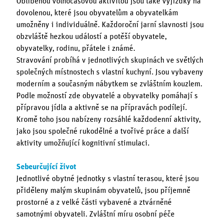
Oblíbenou volnočasovou aktivitou jsou také vyjížďky na
dovolenou, které jsou obyvatelům a obyvatelkám
umožněny i individuálně. Každoroční jarní slavnosti jsou
obzvláště hezkou událostí a potěší obyvatele,
obyvatelky, rodinu, přátele i známé.
Stravování probíhá v jednotlivých skupinách ve světlých
společných místnostech s vlastní kuchyní. Jsou vybaveny
moderním a současným nábytkem se zvláštním kouzlem.
Podle možností zde obyvatelé a obyvatelky pomáhají s
přípravou jídla a aktivně se na přípravách podílejí.
Kromě toho jsou nabízeny rozsáhlé každodenní aktivity,
jako jsou společné rukodělné a tvořivé práce a další
aktivity umožňující kognitivní stimulaci.
Sebeurčující život
Jednotlivé obytné jednotky s vlastní terasou, které jsou
přiděleny malým skupinám obyvatelů, jsou příjemně
prostorné a z velké části vybavené a ztvárněné
samotnými obyvateli. Zvláštní míru osobní péče