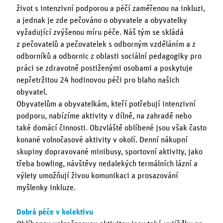
život s intenzivní podporou a péčí zaměřenou na inkluzi,
a jednak je zde pečováno o obyvatele a obyvatelky
vyžadující zvýšenou míru péče. Náš tým se skládá
z pečovatelů a pečovatelek s odborným vzděláním a z
odborníků a odbornic z oblasti sociální pedagogiky pro
práci se zdravotně postiženými osobami a poskytuje
nepřetržitou 24 hodinovou péči pro blaho našich
obyvatel.
Obyvatelům a obyvatelkám, kteří potřebují intenzivní
podporu, nabízíme aktivity v dílně, na zahradě nebo
také domácí činnosti. Obzvláště oblíbené jsou však často
konané volnočasové aktivity v okolí. Denní nákupní
skupiny dopravované minibusy, sportovní aktivity, jako
třeba bowling, návštěvy nedalekých termálních lázní a
výlety umožňují živou komunikaci a prosazování
myšlenky inkluze.
Dobrá péče v kolektivu