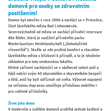
domově pro osoby se zdravotním
postižením!
Domov byl otevřen v roce 2004 a nachází se v Prieschce,
části lázeňského města Bad Liebenwerda.
Severovýchodně od města se nachází přírodní rezervace
Alte Röder, která je součástí přírodního parku
Niederlausitzer Heidelandschaft („Dolnolužické
vřesoviště“). Skvěle se zde prolíná komfort a charakter
lázeňského města s blízkostí k přírodě, a to je ideálním
základem pro tuto venkovskou lokalitu.
Klidné zařízení nacházející se v nádherné zeleni polí a
hájů nabízí svým 40 obyvatelům a obyvatelkám bezpečí
a klid, aniž by byli odříznuti od světa. Výborné napojení
na veřejnou dopravou umožňuje příslušnou mobilitu i
pro rodinné příslušníky.
Život jako doma
V moderním a světlém domově probíhá jednak bydlení a