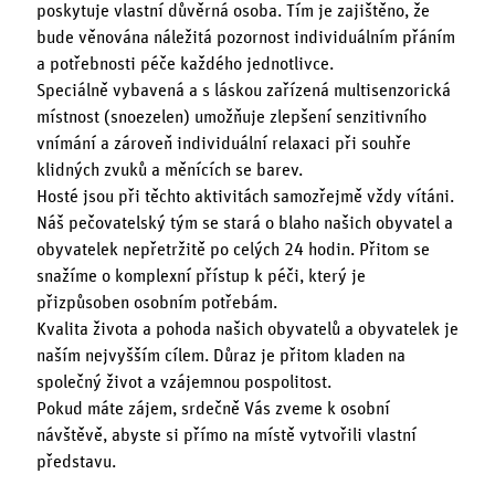
poskytuje vlastní důvěrná osoba. Tím je zajištěno, že
bude věnována náležitá pozornost individuálním přáním
a potřebnosti péče každého jednotlivce.
Speciálně vybavená a s láskou zařízená multisenzorická
místnost (snoezelen) umožňuje zlepšení senzitivního
vnímání a zároveň individuální relaxaci při souhře
klidných zvuků a měnících se barev.
Hosté jsou při těchto aktivitách samozřejmě vždy vítáni.
Náš pečovatelský tým se stará o blaho našich obyvatel a
obyvatelek nepřetržitě po celých 24 hodin. Přitom se
snažíme o komplexní přístup k péči, který je
přizpůsoben osobním potřebám.
Kvalita života a pohoda našich obyvatelů a obyvatelek je
naším nejvyšším cílem. Důraz je přitom kladen na
společný život a vzájemnou pospolitost.
Pokud máte zájem, srdečně Vás zveme k osobní
návštěvě, abyste si přímo na místě vytvořili vlastní
představu.