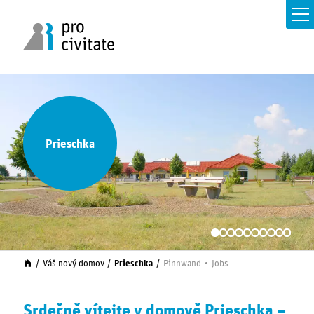
Prieschka
Váš nový domov
Prieschka
Pinnwand
Jobs
Srdečně vítejte v domově Prieschka –