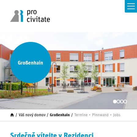
Großenhain
Váš nový domov
Großenhain
Termine
Pinnwand
Jobs
Srdečně vítejte v Rezidenci