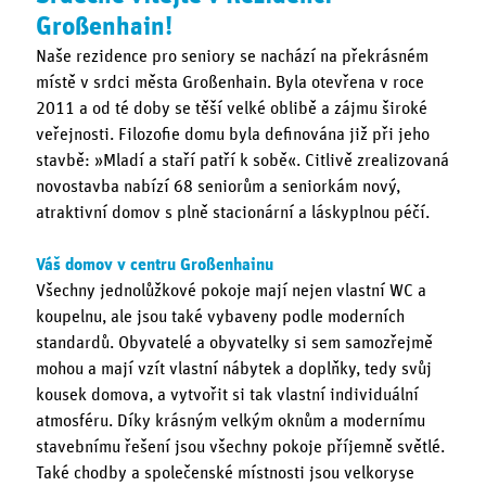
Großenhain!
Naše rezidence pro seniory se nachází na překrásném
místě v srdci města Großenhain. Byla otevřena v roce
2011 a od té doby se těší velké oblibě a zájmu široké
veřejnosti. Filozofie domu byla definována již při jeho
stavbě: »Mladí a staří patří k sobě«. Citlivě zrealizovaná
novostavba nabízí 68 seniorům a seniorkám nový,
atraktivní domov s plně stacionární a láskyplnou péčí.
Váš domov v centru Großenhainu
Všechny jednolůžkové pokoje mají nejen vlastní WC a
koupelnu, ale jsou také vybaveny podle moderních
standardů. Obyvatelé a obyvatelky si sem samozřejmě
mohou a mají vzít vlastní nábytek a doplňky, tedy svůj
kousek domova, a vytvořit si tak vlastní individuální
atmosféru. Díky krásným velkým oknům a modernímu
stavebnímu řešení jsou všechny pokoje příjemně světlé.
Také chodby a společenské místnosti jsou velkoryse