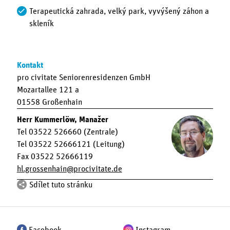
Terapeutická zahrada, velký park, vyvýšený záhon a
skleník
Kontakt
pro civitate Seniorenresidenzen GmbH
Mozartallee 121 a
01558 Großenhain
Herr Kummerlöw, Manažer
Tel 03522 526660 (Zentrale)
Tel 03522 52666121 (Leitung)
Fax 03522 52666119
hl.grossenhain
procivitate.de
Sdílet tuto stránku
Facebook
Instagram