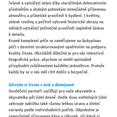
řešené a vytvářejí nejen díky starožitným dekorativním
předmětům a útulným pohovkám mimořádně příjemnou
atmosféru a přátelské prostředí k bydlení. I květiny,
zelené rostliny a pečlivě vybrané historické obrazy na
stěnách vytvářejí jedinečné prostředí naplněné láskou
k detailu.
Kromě komplexní péče se zaměřujeme na láskyplnou
péči s denními strukturovanými opatřeními na podporu
kvality života. Obzvláště důležitá je pro nás intenzivní
biografická práce, abychom se mohli optimálně
přizpůsobit zvláštnostem každého jednotlivce. Protože
každý by se u nás měl cítit dobře a bezpečně.
Užívejte si života v úctě a důstojnosti
Osvědčení partneři zajišťují pro naše obyvatele a
obyvatelky pět jídel denně. Vedle dvou volitelných jídel
zahrnuje nabídka také různou lehkou stravu a dietní
varianty podle individuálních potřeb. Odpoledne je
samozřejmě připravena káva a zákusek, při které si