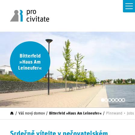
Bitterfeld
»Haus Am
Leineufer«
Váš nový domov
Bitterfeld »Haus Am Leineufer«
Pinnwand
Jobs
Srdečně vítejte v pečovatelském