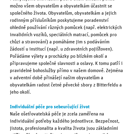
možno všem obyvatelům a obyvatelkám účastnit se
společného života. Obyvatelům, obyvatelkám a jejich
rodinným příslušníkům poskytujeme poradenství
ohledně používání různých pomůcek (např. elektrických
invalidních vozíků, speciálních matrací, pomůcek pro
chůzi a stravování) a pomáháme jim s podáváním
žádostí u institucí (např. u zdravotních pojišťoven).
Pořádáme výlety a procházky po blízkém okolí a
připravujeme společné slavnosti a oslavy. K tomu patří i
pravidelné bohoslužby přímo v našem domově. Zejména
v adventní době přinášejí našim obyvatelům a
obyvatelkám radost četné pěvecké sbory z Bitterfeldu a
jeho okolí.
Individuální péče pro sebeurčující život
Naše ošetřovatelská péče je zcela zaměřena na
individuální potřeby každého jednotlivce. Bezpečnost,
jistota, profesionalita a kvalita života jsou základními