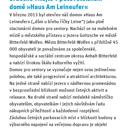
domě »Haus Am Leineufer«
V březnu 2013 byl otevřen náš domov »Haus Am
Leineufer« („dům u břehu říčky Leine“) jako plně
stacionární domov pro seniory. Nachází se na malebném
místě u městského přístavu u jezera Goitzsche ve městě
Bitterfeld-Wolfen. Město Bitterfeld-Wolfen s přibližně 45
000 obyvateli je považováno za společenské,
hospodářské a sociální centrum okresu Anhalt-Bitterfeld
a nabízí širokou škálu kulturního vyžití.
Domov pro seniory se vyznačuje nejen svou jedinečnou
polohou, ale také progresivní a atraktivní architekturou.
Na jedné straně nabízí jezero s nádhernou promenádou
v bezprostřední blízkosti možnost četných aktivit a
relaxace. Na druhé straně nabízí nedaleké náměstíčko
obyvatelům, obyvatelkám i jejich návštěvám řadu
nákupních příležitostí a každodenní rozptýlení.
Zásluhou četných parkovacích míst v blízkosti budovy a
výborného napojení na veřejnou dopravu je objekt