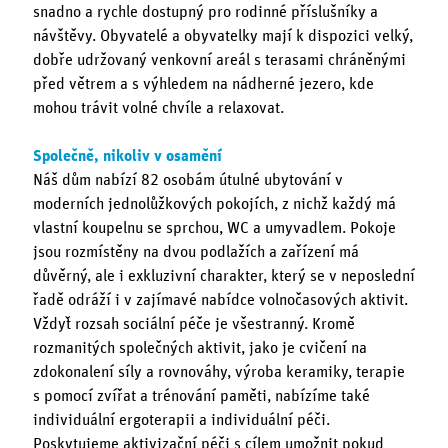
snadno a rychle dostupný pro rodinné příslušníky a
návštěvy. Obyvatelé a obyvatelky mají k dispozici velký,
dobře udržovaný venkovní areál s terasami chráněnými
před větrem a s výhledem na nádherné jezero, kde
mohou trávit volné chvíle a relaxovat.
Společně, nikoliv v osamění
Náš dům nabízí 82 osobám útulné ubytování v
moderních jednolůžkových pokojích, z nichž každý má
vlastní koupelnu se sprchou, WC a umyvadlem. Pokoje
jsou rozmístěny na dvou podlažích a zařízení má
důvěrný, ale i exkluzivní charakter, který se v neposlední
řadě odráží i v zajímavé nabídce volnočasových aktivit.
Vždyť rozsah sociální péče je všestranný. Kromě
rozmanitých společných aktivit, jako je cvičení na
zdokonalení síly a rovnováhy, výroba keramiky, terapie
s pomocí zvířat a trénování paměti, nabízíme také
individuální ergoterapii a individuální péči.
Poskytujeme aktivizační péči s cílem umožnit pokud