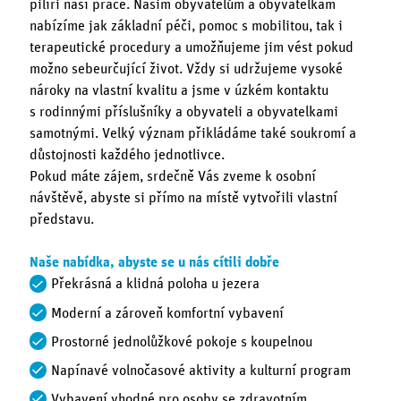
pilíři naší práce. Našim obyvatelům a obyvatelkám
nabízíme jak základní péči, pomoc s mobilitou, tak i
terapeutické procedury a umožňujeme jim vést pokud
možno sebeurčující život. Vždy si udržujeme vysoké
nároky na vlastní kvalitu a jsme v úzkém kontaktu
s rodinnými příslušníky a obyvateli a obyvatelkami
samotnými. Velký význam přikládáme také soukromí a
důstojnosti každého jednotlivce.
Pokud máte zájem, srdečně Vás zveme k osobní
návštěvě, abyste si přímo na místě vytvořili vlastní
představu.
Naše nabídka, abyste se u nás cítili dobře
Překrásná a klidná poloha u jezera
Moderní a zároveň komfortní vybavení
Prostorné jednolůžkové pokoje s koupelnou
Napínavé volnočasové aktivity a kulturní program
Vybavení vhodné pro osoby se zdravotním