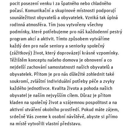
pocit posezení venku i za špatného nebo chladného
počasí. Komunikační a skupinové místnosti podporují
sounáležitost obyvatelů a obyvatelek. Vzniká tak úplná
rodinná atmosféra. Tím jsou vytvořeny všechny
podmínky, které potřebujeme pro náš každodenní pestrý
program akcí a aktivit. Tímto způsobem vytváříme
každý den pro naše seniory a seniorky společný
(zážitkový) život, který doprovázejí krásné vzpomínky.
Těžištěm konceptu našeho domova je obnovení a co
nejdelší zachování samostatnosti našich obyvatelů a
obyvatelek. Přitom je pro nás důležité zohlednit také
soukromí, zvláštní individuální potřeby péče a zvyky
každého jednotlivce. Kvalita života a pohoda našich
obyvatel je naším nejvyšším cílem. Důraz je přitom
kladen na společný život a vzájemnou pospolitost a na
aktivní utváření okolního prostředí. Pokud máte zájem,
srdečně Vás zveme k osobní návštěvě, abyste si přímo
na místě vytvořili vlastní představu.