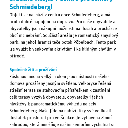
Schmiedeberg!
Objekt se nachází v centru obce Schmiedeberg, a má
proto dobré napojení na dopravu. Pro naše obyvatele a
obyvatelky jsou nákupní možnosti na dosah a procházce
obcí nic nebrání. Součástí areálu je romantický smyslový
park, na jehož hranici teče potok Pöbelbach. Tento park
lze využít k venkovním aktivitám i ke klidným chvílím v
přírodě.
Společné žití a prožívání
Zásluhou mnoha velkých oken jsou místnosti našeho
domova prozářeny jasným světlem. Velkoryse řešená
střešní terasa se stahovacím přístřeškem k zastínění
celé terasy vyzývá obyvatele, obyvatelky i jejich
návštěvy k panoramatickému výhledu na celý
Schmiedeberg. Naše jídelna nabízí díky své velikosti
dostatek prostoru i pro větší akce. Je vybavena zimní
zahradou, která umožňuje našim seniorům vychutnat si