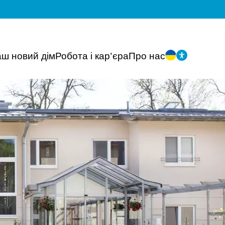
ш новий дім
Робота і кар'єра
Про нас