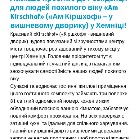
для людей похилого віку «Am
Kirschhof» («Ам Кіршхоф» – у
вишневому дворику) у Хемніці!
Красивий «Kirschhof» («Кіршхоф» - вишневий
дворик) чудово пов’язаний зі зручностями центру
міста і водночас розташований у тихому місці у
центрі Хемніца. Головним пріоритетом тут є
індивідуальний і сучасний догляд з намаганням
заохочувати самостійність наших людей похилого
віку.
Сучасні та водночас гостинні житлові приміщення
цього гостинного комплексу займають три поверхи.
81 світлий одномісний номер, кожен з яких
обладнаний власною ванною кімнатою, забезпечує
повний комфорт проживання. На всіх поверхах є
затишні кухні та їдальня для спільного харчування.
Гарний внутрішній двір із вишневими деревами
запрошує вас на прогулянку, щоб просто відпочити