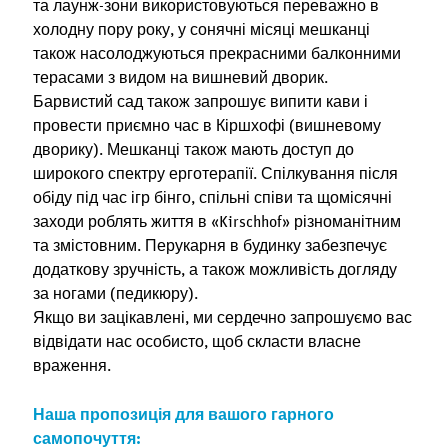
та лаунж-зони використовуються переважно в
холодну пору року, у сонячні місяці мешканці
також насолоджуються прекрасними балконними
терасами з видом на вишневий дворик.
Барвистий сад також запрошує випити кави і
провести приємно час в Кіршхофі (вишневому
дворику). Мешканці також мають доступ до
широкого спектру ерготерапії. Спілкування після
обіду під час ігр бінго, спільні співи та щомісячні
заходи роблять життя в «Kirschhof» різноманітним
та змістовним. Перукарня в будинку забезпечує
додаткову зручність, а також можливість догляду
за ногами (педикюру).
Якщо ви зацікавлені, ми сердечно запрошуємо вас
відвідати нас особисто, щоб скласти власне
враження.
Наша пропозиція для вашого гарного
самопочуття: