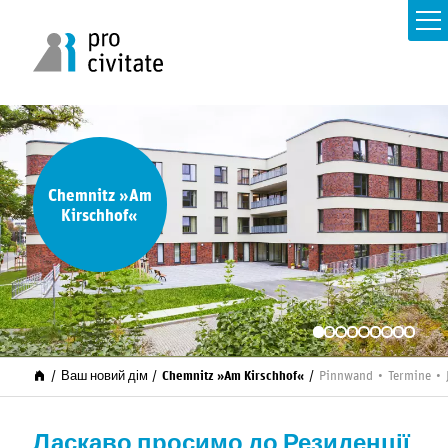
Chemnitz »Am
Kirschhof«
Ваш новий дім
Chemnitz »Am Kirschhof«
Pinnwand
Termine
Ласкаво просимо до Резиденції