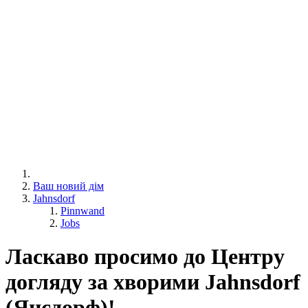
Ваш новий дім
Jahnsdorf
Pinnwand
Jobs
Ласкаво просимо до Центру
догляду за хворими Jahnsdorf
(Янсдорф)!