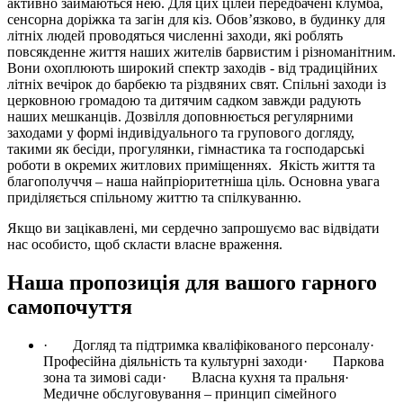
активно займаються нею. Для цих цілей передбачені клумба,
сенсорна доріжка та загін для кіз. Обов’язково, в будинку для
літніх людей проводяться численні заходи, які роблять
повсякденне життя наших жителів барвистим і різноманітним.
Вони охоплюють широкий спектр заходів - від традиційних
літніх вечірок до барбекю та різдвяних свят. Спільні заходи із
церковною громадою та дитячим садком завжди радують
наших мешканців. Дозвілля доповнюється регулярними
заходами у формі індивідуального та групового догляду,
такими як бесіди, прогулянки, гімнастика та господарські
роботи в окремих житлових приміщеннях. Якість життя та
благополуччя – наша найпріоритетніша ціль. Основна увага
приділяється спільному життю та спілкуванню.
Якщо ви зацікавлені, ми сердечно запрошуємо вас відвідати
нас особисто, щоб скласти власне враження.
Наша пропозиція для вашого гарного
самопочуття
· Догляд та підтримка кваліфікованого персоналу·
Професійна діяльність та культурні заходи· Паркова
зона та зимові сади· Власна кухня та пральня·
Медичне обслуговування – принцип сімейного