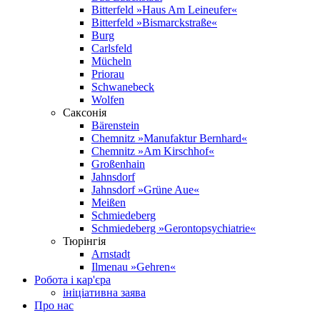
Bitterfeld »Haus Am Leineufer«
Bitterfeld »Bismarckstraße«
Burg
Carlsfeld
Mücheln
Priorau
Schwanebeck
Wolfen
Саксонія
Bärenstein
Chemnitz »Manufaktur Bernhard«
Chemnitz »Am Kirschhof«
Großenhain
Jahnsdorf
Jahnsdorf »Grüne Aue«
Meißen
Schmiedeberg
Schmiedeberg »Geronto­psychiatrie«
Тюрінгія
Arnstadt
Ilmenau »Gehren«
Робота і кар'єра
ініціативна заява
Про нас