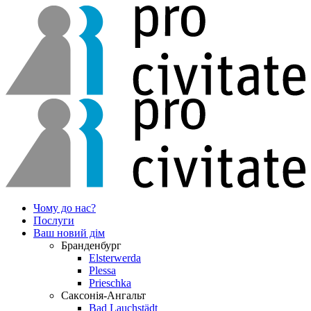
Чому до нас?
Послуги
Ваш новий дім
Бранденбург
Elsterwerda
Plessa
Prieschka
Саксонія-Ангальт
Bad Lauchstädt