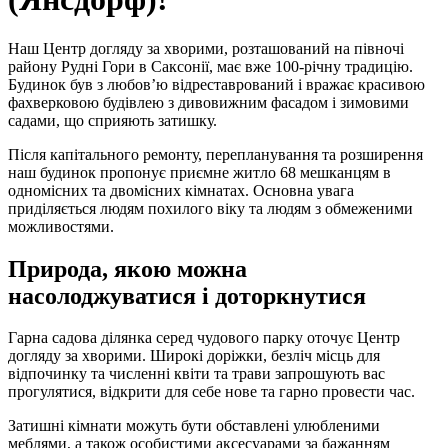
Наш Центр догляду за хворими, розташований на півночі
району Рудні Гори в Саксонії, має вже 100-річну традицію.
Будинок був з любов’ю відреставрований і вражає красивою
фахверковою будівлею з дивовижним фасадом і зимовими
садами, що сприяють затишку.
Після капітального ремонту, перепланування та розширення
наш будинок пропонує приємне житло 68 мешканцям в
одномісних та двомісних кімнатах. Основна увага
приділяється людям похилого віку та людям з обмеженими
можливостями.
Природа, якою можна
насолоджуватися і доторкнутися
Гарна садова ділянка серед чудового парку оточує Центр
догляду за хворими. Широкі доріжки, безліч місць для
відпочинку та численні квіти та трави запрошують вас
прогулятися, відкрити для себе нове та гарно провести час.
Затишні кімнати можуть бути обставлені улюбленими
меблями, а також особистими аксесуарами за бажанням